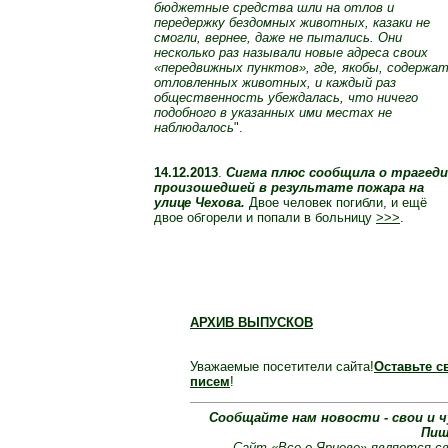
бюджетные средства шли на отлов и
передержку бездомных животных, казаки не
смогли, вернее, даже не пытались. Они
несколько раз называли новые адреса своих
«передвижных пунктов», где, якобы, содержа
отловленных животных, и каждый раз
общественность убеждалась, что ничего
подобного в указанных ими местах не
наблюдалось
".
14.12.2013
.
Сигма плюс сообщила о трагед
произошедшей в результате пожара на
улице Чехова.
Двое человек погибли, и ещё
двое обгорели и попали в больницу
>>>
.
АРХИВ ВЫПУСКОВ
Уважаемые посетители сайта!
Оставьте с
писем
!
Сообщайте нам новости - свои и чу
Пиш
Сайт «Все о Ярцеве» является с