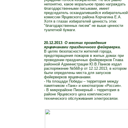
непонятно, какое моральное право награждать
благодарственными письмами, имеет
председатель оскандалившейся избирательной
комиссии Ярцевского района Корчагина Е.А.
Хотя в глазах избирателей ценность этих
"благодарственных писем" не выше ценности
туалетной бумаги.
20.12.2013
.
О местах проведения
ярцевчанами праздничного фейерверка.
В целях безопасности жителей города,
предотвращения пожаров в жилых домах при
проведении праздничных фейерверков Глава
районной Администрации Ю.В.Панков издал
распоряжение №568-р от 12.12.2013, в котором
были определены места для запусков
фейерверков ярцевчанами.
- На площади Победы – территория между
памятником «Танк» и кинотеатром «Россия».
- В микрорайоне Пионерный – территория в
районе Ярцевского цеха комплексного
технического обслуживания электросвязи.