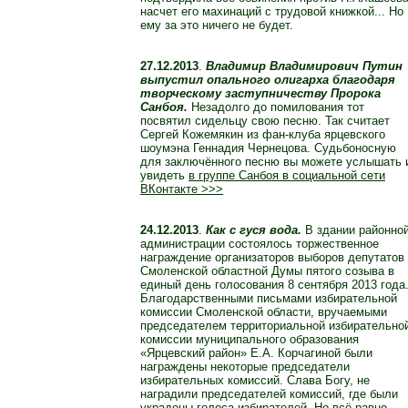
насчет его махинаций с трудовой книжкой... Но
ему за это ничего не будет.
27.12.2013
.
Владимир Владимирович Путин
выпустил опального олигарха благодаря
творческому заступничеству Пророка
Санбоя.
Незадолго до помилования тот
посвятил сидельцу свою песню. Так считает
Сергей Кожемякин из фан-клуба ярцевского
шоумэна Геннадия Чернецова. Судьбоносную
для заключённого песню вы можете услышать 
увидеть
в группе Санбоя в социальной сети
ВКонтакте >>>
24.12.2013
.
Как с гуся вода
.
В здании районно
администрации состоялось торжественное
награждение организаторов выборов депутатов
Смоленской областной Думы пятого созыва в
единый день голосования 8 сентября 2013 года
Благодарственными письмами избирательной
комиссии Смоленской области, вручаемыми
председателем территориальной избирательно
комиссии муниципального образования
«Ярцевский район» Е.А. Корчагиной были
награждены некоторые председатели
избирательных комиссий. Слава Богу, не
наградили председателей комиссий, где были
украдены голоса избирателей. Но всё равно