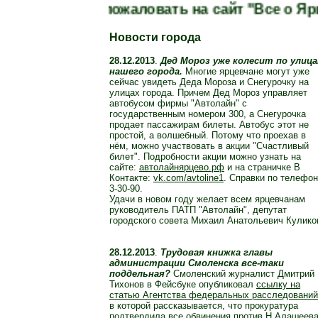
Добро пожаловать на сайт "Все о Ярцев
Связь
ЖКХ
Новости города
Финансы
СМИ
28.12.2013
.
Дед Мороз уже колесит по улиц
ЯрNET, IT
нашего города.
Многие ярцевчане могут уже
Власть
сейчас увидеть Деда Мороза и Снегурочку на
улицах города. Причем Дед Мороз управляет
Правопорядок
автобусом фирмы "Автолайн" с
Общество
государственным номером 300, а Снегурочка
продает пассажирам билеты. Автобус этот не
Образование
простой, а волшебный. Потому что проехав в
Культура
нём, можно участвовать в акции "Счастливый
Досуг
билет". Подробности акции можно узнать на
сайте:
автолайнярцево.рф
и на страничке В
Спорт
Контакте:
vk.com/avtoline1
. Справки по телефо
Здоровье
3-30-90.
Удачи в новом году желает всем ярцевчанам
Религия
руководитель ПАТП "Автолайн", депутат
Привопье
городского совета Михаил Анатольевич Кулико
Ярцевчане
Архив
28.12.2013
.
Трудовая книжка главы
администрации Смоленска все-таки
поддельная?
Смоленский журналист Дмитрий
Форум
Тихонов в Фейсбуке опубликовал
ссылку на
Старый форум
статью Агентства федеральных расследований
Яр.Контакт
в которой рассказывается, что прокуратура
подтвердила все обвинения против Н.Алашеев