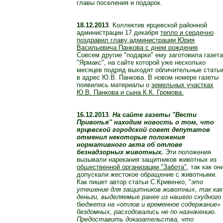
главы поселения и подарок.
18.12.2013
. Коллектив ярцевской районной
администрации 17 декабря
тепло и сердечно
поздравил главу администрации Юрия
Васильевича Панкова с днем рождения
.
Совсем другие "подарки" ему заготовила газета
"Ярмакс", на сайте которой уже несколько
месяцев подряд выходят обличительные стать
в адрес Ю.В. Панкова. В новом номере газеты
появились материалы о
земельных участках
Ю.В. Панкова и сына К.К. Громова.
16.12.2013
.
На сайте газеты "Вести
Привопья" находим новость о том, что
ярцевской городской совет депутатов
отменил некоторые положения
нормативного акта об отлове
безнадзорных животных.
Эти положения
вызывали нарекания защитников животных из
общественной организации "Забота"
, так как он
допускали жестокое обращение с животными.
Как пишет автор статьи С.Кривенко, "
это
утешение для защитников животных, так как
деньги, выделяемые ранее из нашего скудного
бюджета на «отлов и временное содержание»
бездомных, расходовались не по назначению.
Предоставить доказательства, что