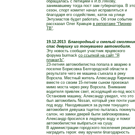
обращалась с петицией к И.В.Ляхову,
занимавшему тогда пост зам губернатора. В эт
сезон, спорт комитет начал исправляться и
благодаря его содействию, каток на улице
Энтузиастов будет работать. Об этом событии
рассказал Олег Кравцов
в репортаже "Пионер
ТВ"
.
19.12.2013
.
Благородный и смелый смоляни
спас девушку из тонувшего автомобиля.
Эту новость сообщил участник ярцевского
форума burmack
со ссылкой на сайт "Я
плакалЪ"
.
23-летняя автомобилистка попала в аварию в
поселке Борисовка Белгородской области в
результате чего ее машина съехала в реку
Ворскла. Местный житель Александр Киричков
вместе со своим 15-летним сыном проезжал
мимо моста через реку Ворскла. Внимание
водителя привлек свет, исходящий из-под мост
Остановив машину, Александр увидел, что это
был автомобиль Nissan, который уже почти уш
под воду. Находившаяся за рулем тонущего
автомобиля девушка тщетно пыталась покинут
салон, но замки дверей были заблокированы.
Александр бросился в ледяную воду и помог
автомобилистке выбраться на сушу.
В администрации городского поселения решили
наградить героя: ему вручили благодарность