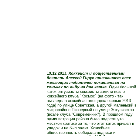
19.12.2013
.
Хоккеист и общественный
деятель Алексей Гирук приглашает всех
желающих любителей покататься на
коньках по льду на два катка.
Один большой
каток энтузиасты хоккеисты залили возле
хоккейного клуба "Космос" (на фото - так
выглядела хоккейная площадка осенью 2013
года) по улице Советская, а другой маленький 
микрорайоне Пионерный по улице Энтузиастов
(возле клуба "Современник"). В прошлом году
администрация района была подвергнута
жесткой критике за то, что этот каток пришел в
упадок и не был залит. Хоккейная
общественность собирала подписи и