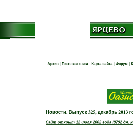
О сайте
Архив
Гостевая книга
Карта сайта
Форум
|
|
|
|
О городе
Природа
Гостям города
История
Экономика
Производство
Недвижимость
Новости. Выпуск 325, декабрь 2013 г
Торговля
Общепит
Сайт открыт 12 июля 2002 года
(8792 дн. 
Что посмотреть
Транспорт