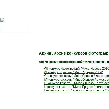
О сайте
Архив
/
архив конкурсов
фотограф
О городе
Природа
Архив конкурсов
фотографий
"Мисс Ярцево", 
Гостям города
VII конкурс
фотографий
"Мисс Ярцево 20
10
История
VI конкурс красоты "Мисс Ярцево 2009"
Экономика
V конкурс красоты "Мисс Ярцево / лето-осе
IV
конкурс красоты "Мисс Ярцево / зима-ве
Производство
III
конкурс красоты "Мисс Ярцево / лето-ос
Недвижимость
II
конкурс красоты "Мисс Ярцево / зима-вес
I
конкурс красоты "Ярцевская красавица 20
Торговля
Общепит
Что посмотреть
Транспорт