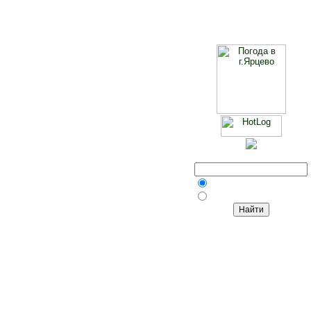
Поиск
На сайте
В Интернете
Сайт открыт 12 июля 2002 года
Условия использования материалов сайта здесь...>>>
© 2002-2013. Идея, название домена yartsevo.ru, составление,
содержание, оформление: Ю.В. Бухалов.