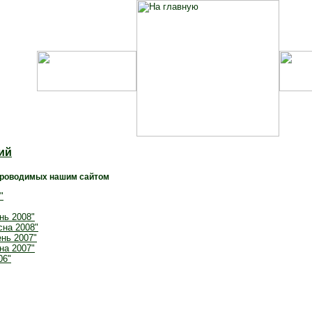
ий
проводимых нашим сайтом
"
нь 2008"
сна 2008"
ень 2007"
на 2007"
06"